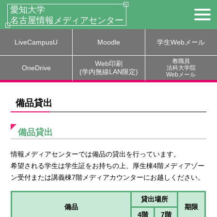
愛知大学
名古屋情報
メディアセンター
LiveCampusU
Moodle
学生Webメール
教職員
Web印刷
OneDrive
法科大学院
(学内無線LAN限定)
Webメール
備品貸出
備品貸出
情報メディアセンターでは備品の貸出を行っています。
希望される学生は学生証をお持ちの上、厚生棟4階メディアゾー
ン受付または講義棟7階メディアカウンターにお越しください。
貸出場所
備品
期限
4階
7階